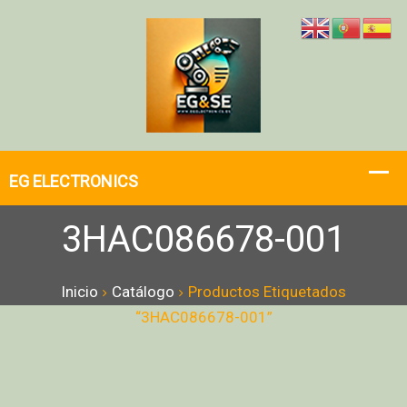
3HAC086678-001
Inicio
Catálogo
Productos Etiquetados
“3HAC086678-001”