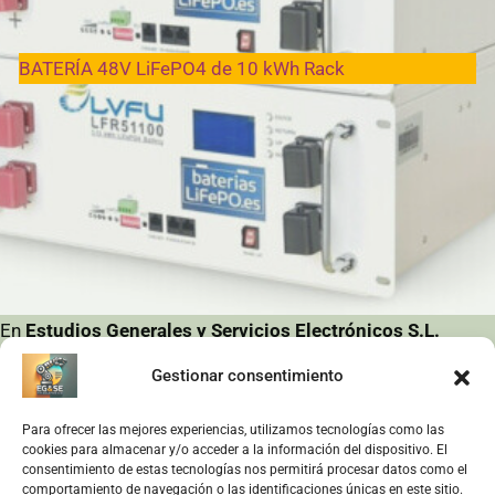
BATERÍA 48V LiFePO4 de 10 kWh Rack
En
Estudios Generales y Servicios Electrónicos S.L.
seguimos innovando para ofrecer a nuestros clientes un
Gestionar consentimiento
servicio de máxima calidad. Hoy presentamos nuestra
nueva
colaboración con Baterías LiFePO4
, una alianza que
Para ofrecer las mejores experiencias, utilizamos tecnologías como las
cookies para almacenar y/o acceder a la información del dispositivo. El
nos permite integrar en nuestro laboratorio
tecnología de
consentimiento de estas tecnologías nos permitirá procesar datos como el
última generación
en sistemas de almacenamiento
comportamiento de navegación o las identificaciones únicas en este sitio.