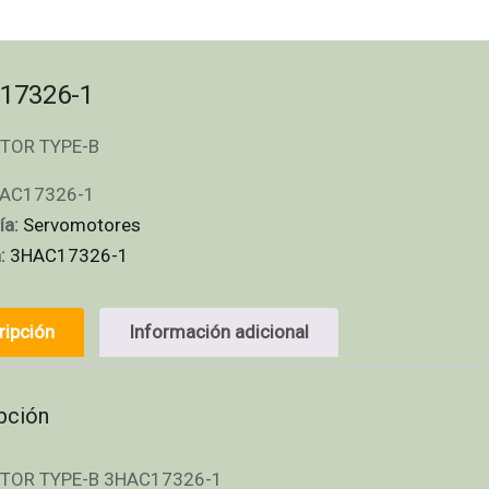
17326-1
TOR TYPE-B
AC17326-1
ía:
Servomotores
a:
3HAC17326-1
ripción
Información adicional
pción
TOR TYPE-B 3HAC17326-1