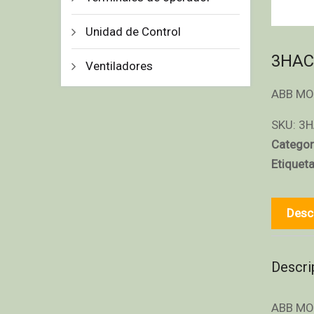
Unidad de Control
3HAC
Ventiladores
ABB MO
SKU:
3H
Categor
Etiquet
Desc
Descri
ABB MO