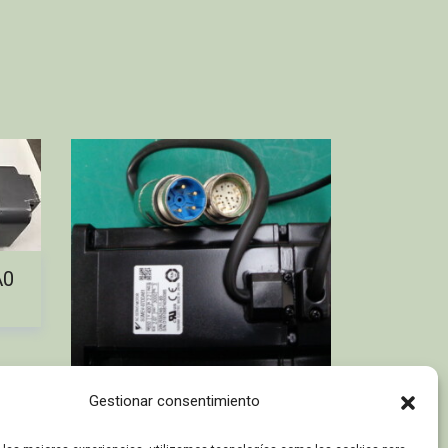
A0
3
Gestionar consentimiento
SGMEV-07DDA6C