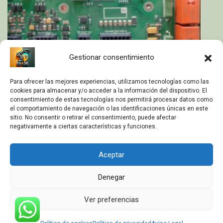
Gestionar consentimiento
Para ofrecer las mejores experiencias, utilizamos tecnologías como las
cookies para almacenar y/o acceder a la información del dispositivo. El
consentimiento de estas tecnologías nos permitirá procesar datos como
el comportamiento de navegación o las identificaciones únicas en este
DSQC400 3HACE030162-001
sitio. No consentir o retirar el consentimiento, puede afectar
negativamente a ciertas características y funciones.
Aceptar
Denegar
Ver preferencias
2025 Copyright © Estudios Generales & Servicios Electrónicos.
Todos los derechos reservados.