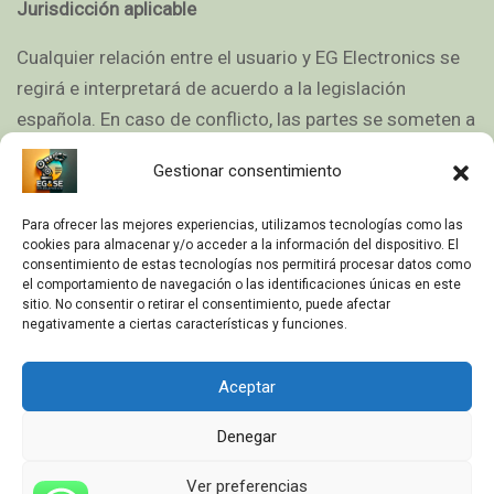
Jurisdicción aplicable
Cualquier relación entre el usuario y EG Electronics se
regirá e interpretará de acuerdo a la legislación
española. En caso de conflicto, las partes se someten a
los Juzgados y Tribunales que resulten competentes
Gestionar consentimiento
en cada momento y siempre que la legislación aplicable
lo permita y si tuvieran posibilidad de ello, se
Para ofrecer las mejores experiencias, utilizamos tecnologías como las
someterán voluntariamente a los Juzgados y
cookies para almacenar y/o acceder a la información del dispositivo. El
consentimiento de estas tecnologías nos permitirá procesar datos como
Tribunales de Valladolid. Para solicitar una aclaración o
el comportamiento de navegación o las identificaciones únicas en este
enviar una sugerencia, alabanza, queja o comentario,
sitio. No consentir o retirar el consentimiento, puede afectar
negativamente a ciertas características y funciones.
sugerimos el envío de un correo electrónico a
administracion@egelectronics.es
.
Aceptar
Denegar
Ver preferencias